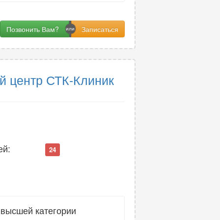
Позвонить Вам?
й центр СТК-Клиник
ей:
24
 высшей категории