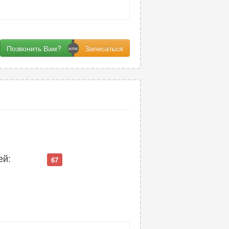
Позвонить Вам?
ей:
67