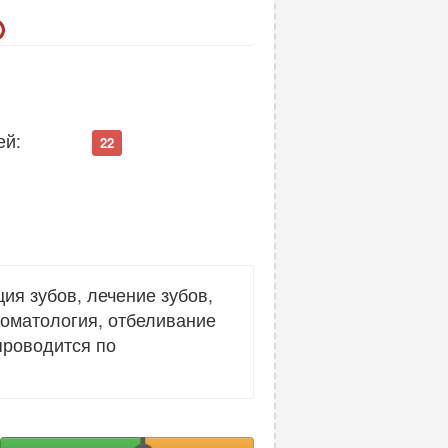
ей:
22
ия зубов, лечение зубов,
томатология, отбеливание
проводится по