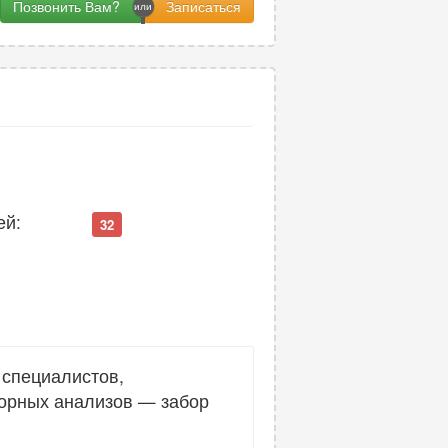
Позвонить Вам?
ей:
32
 специалистов,
торных анализов — забор