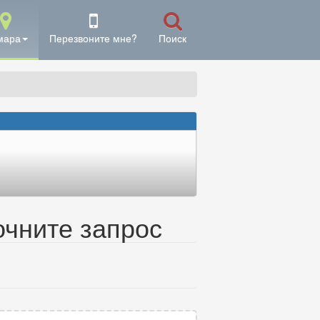
мара
Перезвоните мне?
Поиск
очните запрос