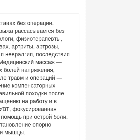
тавах без операции.
рыжа рассасывается без
ологи, физиотерапевты,
вах, артриты, артрозы,
я невралгия, последствия
. Медицинский массаж —
ых болей напряжения,
сле травм и операций —
ение компенсаторных
авильной походки после
ащению на работу и в
 УВТ, фокусированная
 помощь при острой боли.
становление опорно-
 и мышцы.