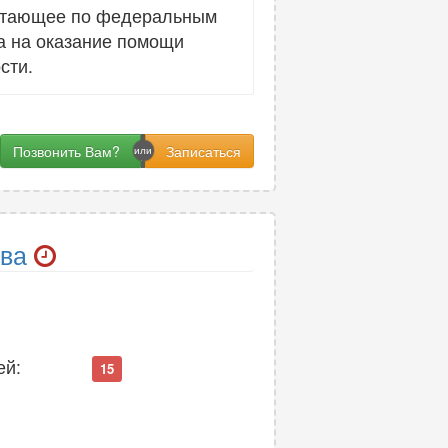
отающее по федеральным
а на оказание помощи
сти.
Позвонить Вам?
ва
ей:
15