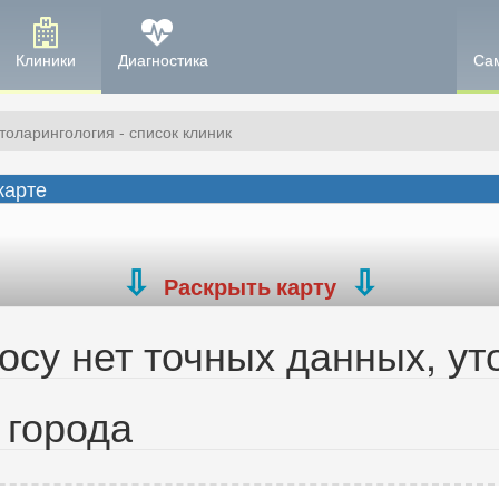
Клиники
Диагностика
Са
толарингология - список клиник
карте
Раскрыть карту
су нет точных данных, ут
 города