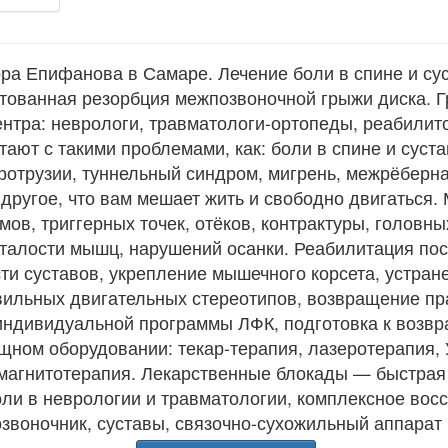
ра Епифанова в Самаре. Лечение боли в спине и сус
тованная резорбция межпозвоночной грыжи диска. Г
нтра: неврологи, травматологи-ортопеды, реабилит
ают с такими проблемами, как: боли в спине и суста
отрузии, туннельный синдром, мигрень, межрёберна
 другое, что вам мешает жить и свободно двигаться
ов, триггерных точек, отёков, контрактуры, головн
сталости мышц, нарушений осанки. Реабилитация по
ти суставов, укрепление мышечного корсета, устран
вильных двигательных стереотипов, возвращение пр
индивидуальной программы ЛФК, подготовка к возвр
щном оборудовании: текар-терапия, лазеротерапия,
 магнитотерапия. Лекарственные блокады — быстрая
ли в неврологии и травматологии, комплексное вос
озвоночник, суставы, связочно-сухожильный аппарат