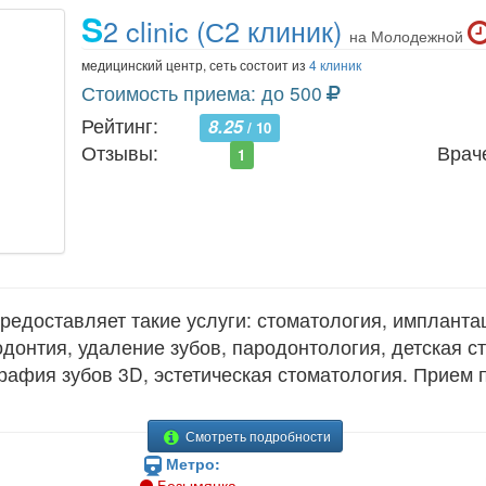
S
2 clinic (С2 клиник)
на Молодежной
медицинский центр, сеть состоит из
4 клиник
Стоимость приема: до 500
Рейтинг:
8.25
/ 10
Отзывы:
Врач
1
редоставляет такие услуги: стоматология, имплантац
одонтия, удаление зубов, пародонтология, детская с
рафия зубов 3D, эстетическая стоматология. Прием 
Смотреть подробности
Метро:
Безымянка