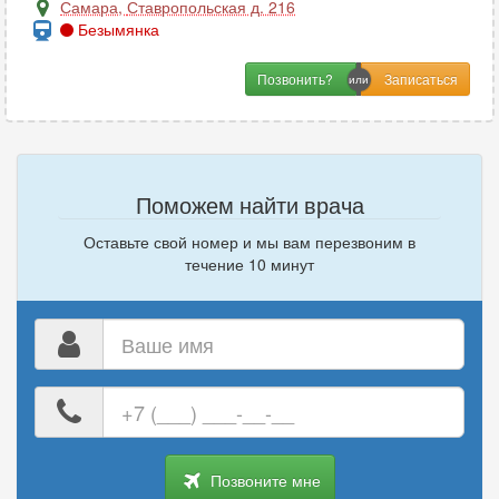
Самара
,
Ставропольская д. 216
Безымянка
Позвонить?
Поможем найти врача
Оставьте свой номер и мы вам перезвоним в
течение 10 минут
Ваше
имя
Ваш
номер
телефона
Позвоните мне