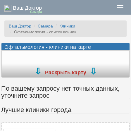
Ваш Доктор
Нави
Самара
Ваш Доктор
Самара
Клиники
Офтальмология - список клиник
Офтальмология - клиники на карте
Раскрыть карту
По вашему запросу нет точных данных,
уточните запрос
Лучшие клиники города