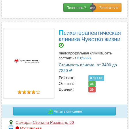
Позвонить?
П
сихотерапевтическая
клиника Чувство жизни
многопрофильная клиника, сеть
состоит из
2 клиник
Стоимость приема: от 3400 до
7220
Рейтинг:
8.32
/ 10
Отзывы:
35
Врачей:
29
Читать описание
Самара
,
Степана Разина д. 50
Российская