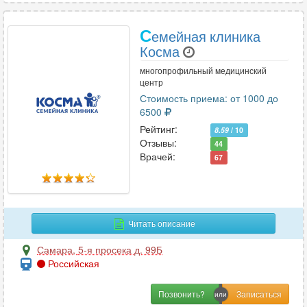
С
емейная клиника
Косма
многопрофильный медицинский
центр
Стоимость приема: от 1000 до
6500
Рейтинг:
8.59
/ 10
Отзывы:
44
Врачей:
67
Читать описание
Самара
,
5-я просека д. 99Б
Российская
Позвонить?