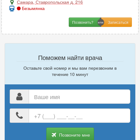
Самара
,
Ставропольская д. 216
Безымянка
Позвонить?
Поможем найти врача
Оставьте свой номер и мы вам перезвоним в
течение 10 минут
Ваше
имя
Ваш
номер
телефона
Позвоните мне