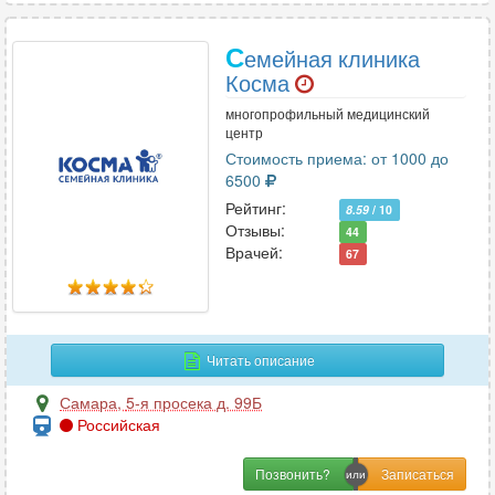
С
емейная клиника
Косма
многопрофильный медицинский
центр
Стоимость приема: от 1000 до
6500
Рейтинг:
8.59
/ 10
Отзывы:
44
Врачей:
67
Читать описание
Самара
,
5-я просека д. 99Б
Российская
Позвонить?