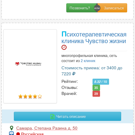
Позвонить?
П
сихотерапевтическая
клиника Чувство жизни
многопрофильная клиника, сеть
состоит из
2 клиник
Стоимость приема: от 3400 до
7220
Рейтинг:
8.32
/ 10
Отзывы:
35
Врачей:
29
Читать описание
Самара
,
Степана Разина д. 50
Российская