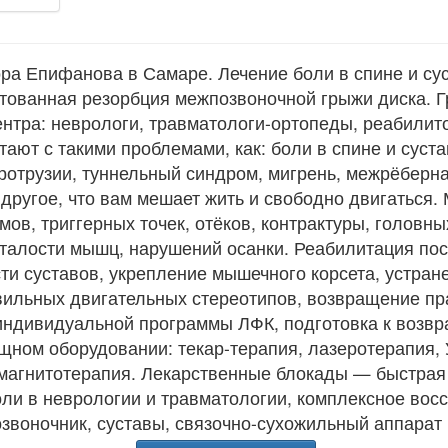
ра Епифанова в Самаре. Лечение боли в спине и сус
тованная резорбция межпозвоночной грыжи диска. Г
нтра: неврологи, травматологи-ортопеды, реабилит
ают с такими проблемами, как: боли в спине и суста
отрузии, туннельный синдром, мигрень, межрёберна
 другое, что вам мешает жить и свободно двигаться
ов, триггерных точек, отёков, контрактуры, головн
сталости мышц, нарушений осанки. Реабилитация по
ти суставов, укрепление мышечного корсета, устран
вильных двигательных стереотипов, возвращение пр
индивидуальной программы ЛФК, подготовка к возвр
щном оборудовании: текар-терапия, лазеротерапия,
 магнитотерапия. Лекарственные блокады — быстрая
ли в неврологии и травматологии, комплексное вос
озвоночник, суставы, связочно-сухожильный аппарат