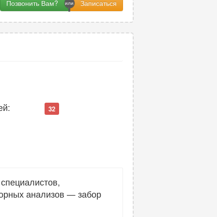
Позвонить Вам?
ей:
32
 специалистов,
торных анализов — забор