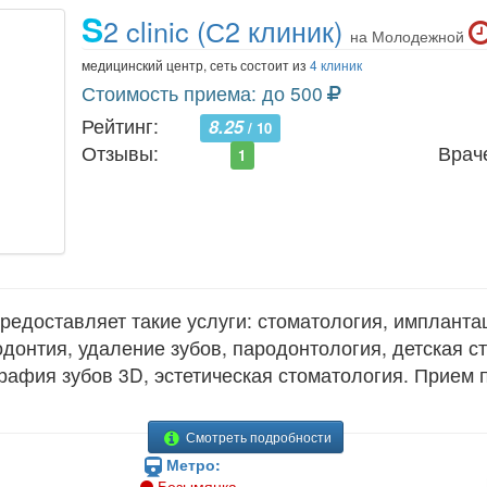
S
2 clinic (С2 клиник)
на Молодежной
медицинский центр, сеть состоит из
4 клиник
Стоимость приема: до 500
Рейтинг:
8.25
/ 10
Отзывы:
Врач
1
редоставляет такие услуги: стоматология, имплантац
одонтия, удаление зубов, пародонтология, детская с
рафия зубов 3D, эстетическая стоматология. Прием 
Смотреть подробности
Метро:
Безымянка