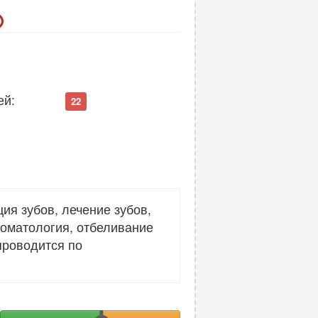
ей:
22
ия зубов, лечение зубов,
томатология, отбеливание
проводится по