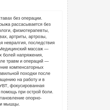
тавах без операции.
рыжа рассасывается без
ологи, физиотерапевты,
вах, артриты, артрозы,
я невралгия, последствия
. Медицинский массаж —
ых болей напряжения,
сле травм и операций —
ение компенсаторных
авильной походки после
ащению на работу и в
 УВТ, фокусированная
 помощь при острой боли.
становление опорно-
 и мышцы.