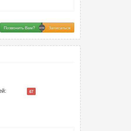
Позвонить Вам?
ей:
67