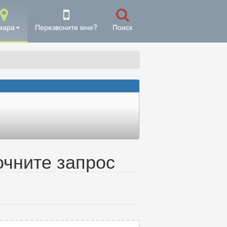
мара
Перезвоните мне?
Поиск
очните запрос