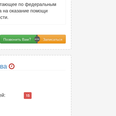
отающее по федеральным
а на оказание помощи
сти.
Позвонить Вам?
ва
ей:
15