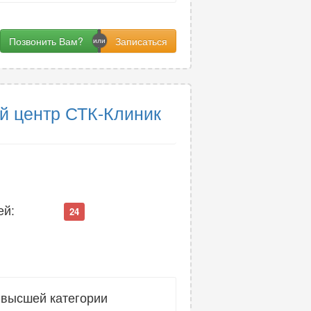
Позвонить Вам?
й центр СТК-Клиник
ей:
24
 высшей категории