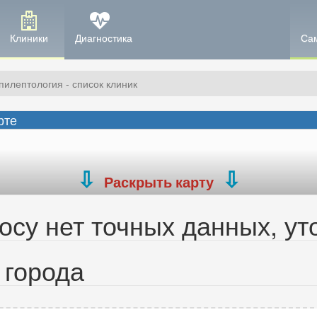
Клиники
Диагностика
Са
пилептология - список клиник
рте
Раскрыть карту
су нет точных данных, ут
 города