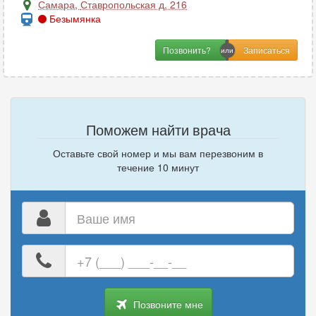
Самара
,
Ставропольская д. 216
Безымянка
Позвонить?
Поможем найти врача
Оставьте свой номер и мы вам перезвоним в
течение 10 минут
Ваше
имя
Ваш
номер
телефона
Позвоните мне