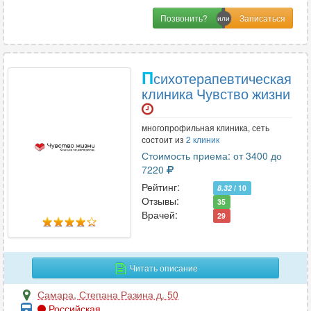
Позвонить?
П
сихотерапевтическая
клиника Чувство жизни
многопрофильная клиника, сеть
состоит из
2 клиник
Стоимость приема: от 3400 до
7220
Рейтинг:
8.32
/ 10
Отзывы:
35
Врачей:
29
Читать описание
Самара
,
Степана Разина д. 50
Российская