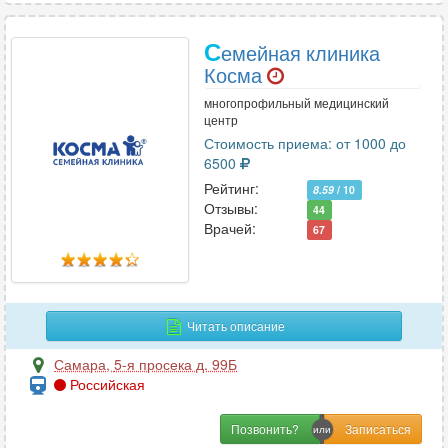
С
емейная клиника
Косма
многопрофильный медицинский
центр
Стоимость приема: от 1000 до
6500
Рейтинг:
8.59
/ 10
Отзывы:
44
Врачей:
67
Читать описание
Самара
,
5-я просека д. 99Б
Российская
Позвонить?