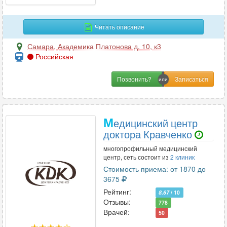
Читать описание
Самара
,
Академика Платонова д. 10, к3
Российская
Позвонить?
М
едицинский центр
доктора Кравченко
многопрофильный медицинский
центр, сеть состоит из
2 клиник
Стоимость приема: от 1870 до
3675
Рейтинг:
8.67
/ 10
Отзывы:
778
Врачей:
50