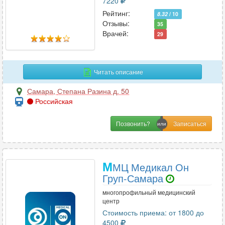
7220
Рейтинг:
8.32
/ 10
Отзывы:
35
Врачей:
29
Читать описание
Самара
,
Степана Разина д. 50
Российская
Позвонить?
М
МЦ Медикал Он
Груп-Самара
многопрофильный медицинский
центр
Стоимость приема: от 1800 до
4500