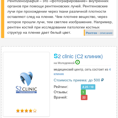
Рентгенография
– это «фотографирование» внутренних
органов при помощи рентгеновских лучей. Рентгеновские
лучи при прохождении через ткани различной плотности
оставляют след на пленке. Чем плотнее вещество, через
которое прошли лучи, тем светлее изображение. Например,
рентген костей при исследовании патологии костных
структур на пленке дает белый цвет.
Рентген
- описание
S
2 clinic (С2 клиник)
на Молодежной
медицинский центр, сеть состоит из
4
клиник
Стоимость приема: до 500
Рейтинг:
8.25
/ 10
Отзывы:
1
Врачей:
22